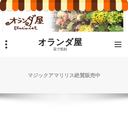
コ
ン
テ
ン
ツ
へ
ス
オランダ屋
キ
花で笑顔
ッ
プ
マジックアマリリス絶賛販売中