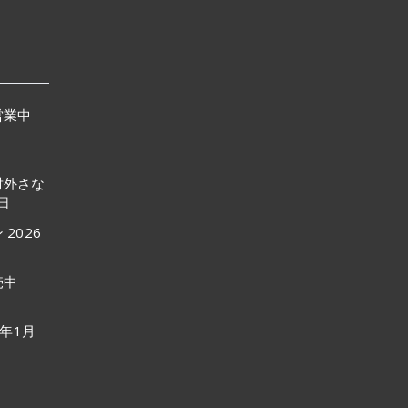
営業中
対外さな
9日
ン
2026
売中
6年1月