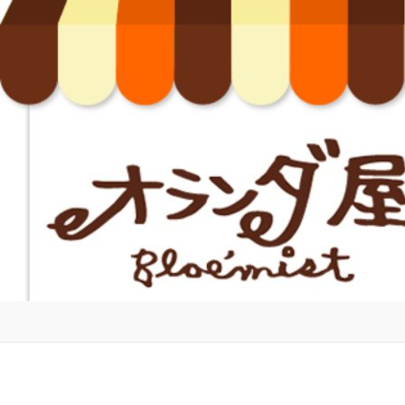
コ
ン
テ
ン
ツ
へ
ス
キ
ッ
プ