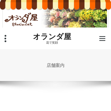
コ
ン
テ
ン
ツ
へ
ス
オランダ屋
キ
花で笑顔
ッ
プ
店舗案内